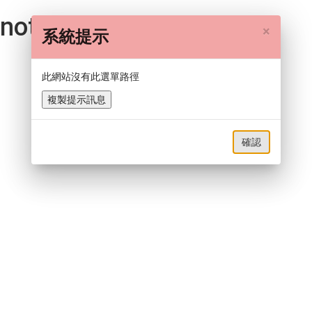
not-found works!
×
系統提示
此網站沒有此選單路徑
複製提示訊息
確認