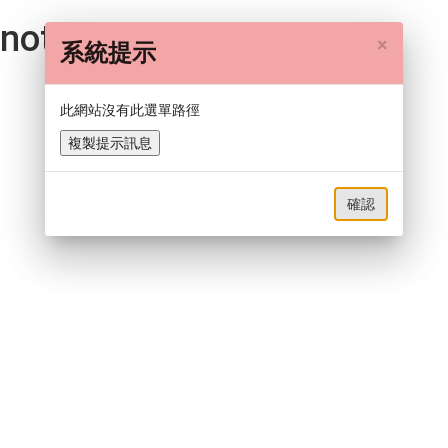
not-found works!
×
系統提示
此網站沒有此選單路徑
複製提示訊息
確認