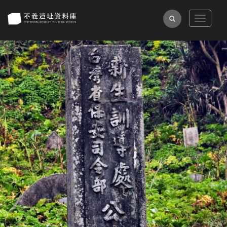
跳
到
全
Toggle
主
navigat
文
要
上
下
檢
內
一
一
索
容
張
張
區
塊