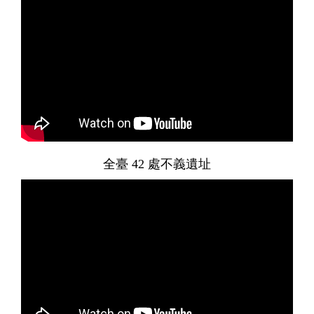
全臺 42 處不義遺址