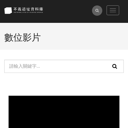
跳
到
全
Toggle
主
navigat
文
要
檢
內
數位影片
索
容
區
塊
單
頁
元
面
檢
搜
索：
尋
功
能