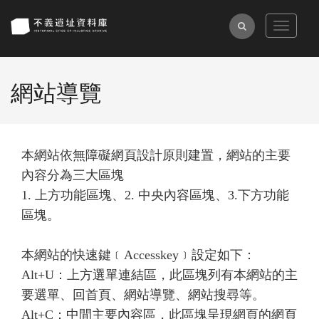
跳
到
全
Toggle
主
navigat
文
要
檢
內
網站導覽
索
容
區
塊
本網站依無障礙網頁設計原則建置，網站的主要
內容分為三大區塊
1. 上方功能區塊、2. 中央內容區塊、3.下方功能
區塊。
本網站的快速鍵﹝Accesskey﹞設定如下：
Alt+U：上方選單連結區，此區塊列有本網站的主
要選單、回首頁、網站導覽、網站搜尋等。
Alt+C：中間主要內容區，此區塊呈現網頁的網頁