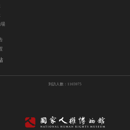
址
址
涵場
告
置
站
到訪人數：1165975