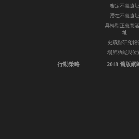
審定不義遺
潛在不義遺
具轉型正義意
址
史蹟點研究報
場所功能與位
行動策略
2018 舊版網