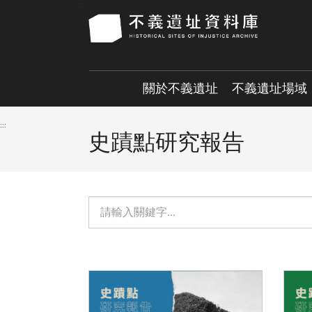
跳
:::
到
主
要
內
關於不義遺址
不義遺址場域
容
區
:::
塊
史蹟點研究報告
單
元
檢
索：