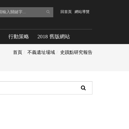
全
回首頁
網站導覽
文
檢
行動策略
2018 舊版網站
索
首頁
不義遺址場域
史蹟點研究報告
頁
面
搜
尋
功