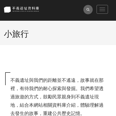
跳
到
全
Toggle
主
navigat
文
要
檢
內
小旅行
索
容
區
塊
不義遺址與我們的距離並不遙遠，故事就在那
裡，有待我們的耐心探索與發掘。我們希望透
過旅遊的方式，鼓勵民眾親身到不義遺址現
地，結合本網站相關資料庫介紹，體驗理解過
去發生的故事，重建公共歷史記憶。