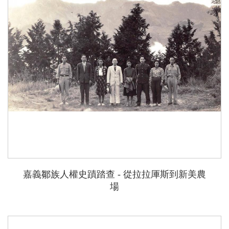
嘉義鄒族人權史蹟踏查 - 從拉拉厙斯到新美農
場