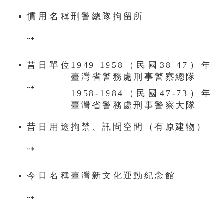
慣用名稱
刑警總隊拘留所
⇢
昔日單位
1949-1958
（
民國38-47
）年
臺灣省警務處刑事警察總隊
⇢
1958-1984
（
民國47-73
）年
臺灣省警務處刑事警察大隊
昔日用途
拘禁、訊問空間（有原建物）
⇢
今日名稱
臺灣新文化運動紀念館
⇢