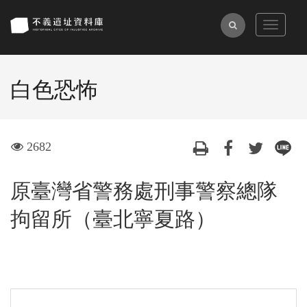
跳
到
全
Toggle
主
navigat
文
要
檢
內
白色恐怖
索
容
區
塊
visit
2682
原臺灣省警務處刑事警察總隊
拘留所（臺北寧夏路）